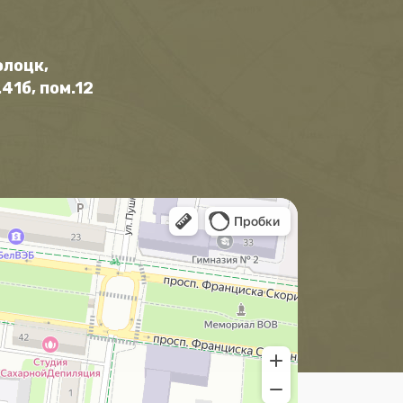
олоцк,
41б, пом.12